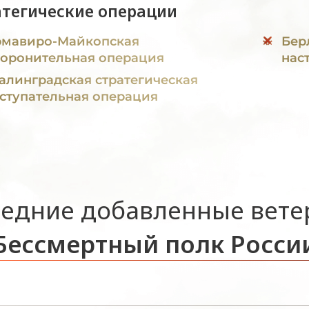
атегические операции
мавиро-Майкопская
Бер
оронительная операция
нас
алинградская стратегическая
ступательная операция
едние добавленные вет
Бессмертный полк Росси