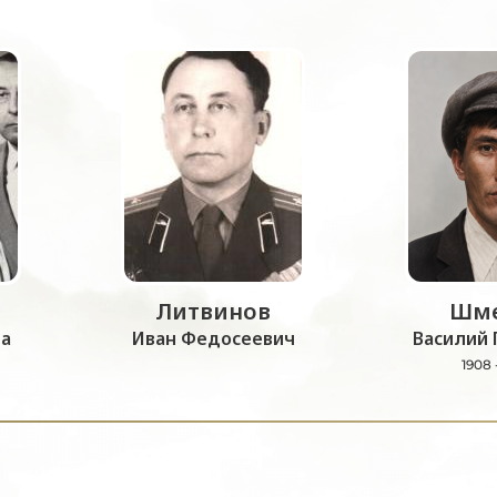
Литвинов
Шме
а
Иван Федосеевич
Василий 
1908 