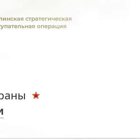
линская стратегическая
тупательная операция
ераны
и