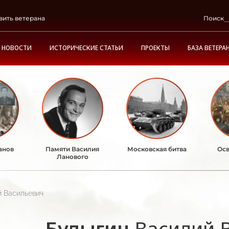
вить ветерана
Поиск
НОВОСТИ
ИСТОРИЧЕСКИЕ СТАТЬИ
ПРОЕКТЫ
БАЗА ВЕТЕРА
анов
Памяти Василия
Московская битва
Осв
Ланового
й Васильевич
Булыгин
Василий 