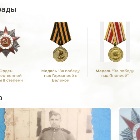
рады
Орден
Медаль "За победу
Медаль "За победу
чественной
над Германией в
над Японией"
 II степени
Великой
Отечественной войне
1941 -1945 гг."
о