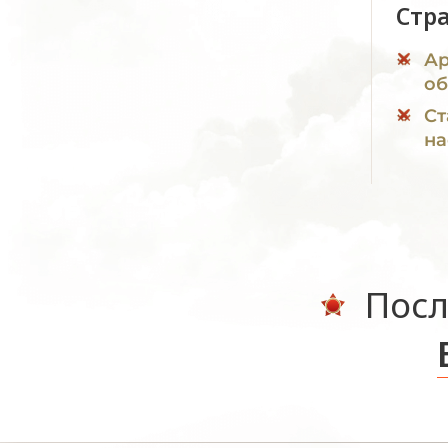
Стр
Ар
об
Ст
на
Посл