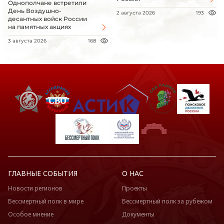
Однополчане встретили
День Воздушно-
2 августа 2026
193
десантных войск России
на памятных акциях
3 августа 2026
168
ГЛАВНЫЕ СОБЫТИЯ
О НАС
Новости регионов
Проекты
Бессмертный полк в мире
Бессмертный полк за рубежом
Особое мнение
Документы