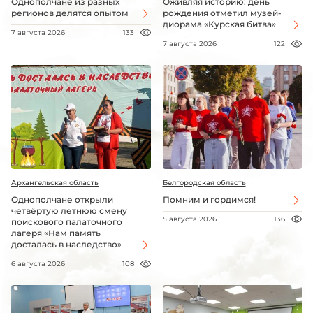
Однополчане из разных
Оживляя историю: день
регионов делятся опытом
рождения отметил музей-
диорама «Курская битва»
7 августа 2026
133
7 августа 2026
122
Архангельская область
Белгородская область
Однополчане открыли
Помним и гордимся!
четвёртую летнюю смену
5 августа 2026
136
поискового палаточного
лагеря «Нам память
досталась в наследство»
6 августа 2026
108