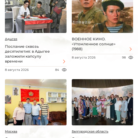
ВОЕННОЕ КИНО.
Адыгея
«Утомленное солнце»
Послание сквозь
(1988)
десятилетия: в Адыгее
заложили капсулу
8 августа 2026
98
времени
8 августа 2026
84
Москва
Белгородская область