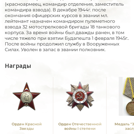
(красноармеец, командир отделения, заместитель
командира взвода). В декабре 1944г. после
окончания офицерских курсов в звании мл.
лейтенант назначен командиром пулеметного
взвода 32 мотострелковой бригады 18 танкового
корпуса. За время войны был дважды ранен, в том
числе тяжело при взятии Будапешта 1 февраля 1945г..
После войны продолжил службу в Вооруженных
Силах. Уволен в запас в звании полковник.
Награды
Орден Красной
Орден Отечественной
Медаль "
Звезды
войны I степени
засл