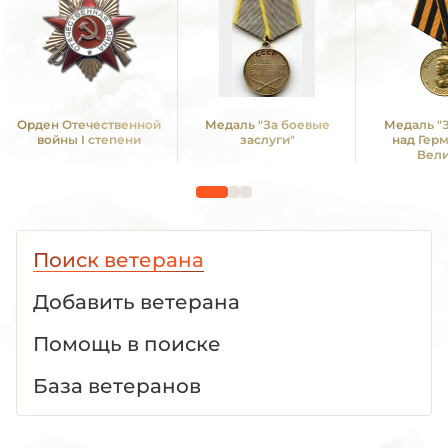
Орден Отечественной
Медаль "За боевые
Медаль "
войны I степени
заслуги"
над Гер
Вел
Отечестве
1941 -19
Поиск ветерана
Добавить ветерана
Помощь в поиске
База ветеранов