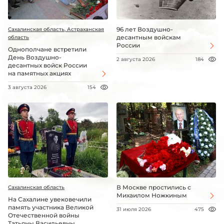
96 лет Воздушно-
Сахалинская область, Астраханская
десантным войскам
область
России
Однополчане встретили
День Воздушно-
2 августа 2026
184
десантных войск России
на памятных акциях
3 августа 2026
154
В Москве простились с
Сахалинская область
Михаилом Ножкиным
На Сахалине увековечили
память участника Великой
31 июля 2026
475
Отечественной войны
Татьяны Васильевны