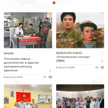
ВОЕННОЕ КИНО.
Адыгея
«Утомленное солнце»
Послание сквозь
(1988)
десятилетия: в Адыгее
заложили капсулу
8 августа 2026
63
времени
8 августа 2026
47