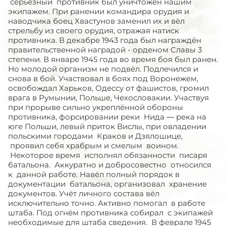
серьёзный противник был уничтожен нашим
экипажем. При ранении командира орудия и
наводчика боец Хвастунов заменил их и вёл
стрельбу из своего орудия, отражая натиск
противника. В декабре 1943 года был награждён
правительственной наградой - орденом Славы 3
степени. В январе 1945 года во время боя был ранен.
Но молодой организм не подвёл. Подлечился и
снова в бой. Участвовал в боях под Воронежем,
освобождал Харьков, Одессу от фашистов, громил
врага в Румынии, Польше, Чехословакии. Участвуя
при прорыве сильно укреплённой обороны
противника, форсировании реки Нида — река на
юге Польши, левый приток Вислы, при овладении
польскими городами Краков и Дзялошице,
проявил себя храбрым и смелым воином.
Некоторое время исполнял обязанности писаря
батальона. Аккуратно и добросовестно относился
к данной работе. Навёл полный порядок в
документации батальона, организовал хранение
документов. Учёт личного состава вёл
исключительно точно. Активно помогал в работе
штаба. Под огнём противника собирал с экипажей
необходимые для штаба сведения. В феврале 1945