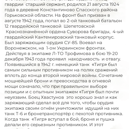
гвардии старший сержант, родился 21 августа 1924
года в деревне Константиново Спасского района
Горьковской области. На фронт был призван в
августе 1942 года, попал во 2-ой танковый батальон
12 гвардейской танковой Шепетовской
Краснознамённой ордена Суворова бригады, 4-ый
гвардейский Кантемировский танковый корпус.
Был заряжающим орудия СУ-85. Воевал на
Воронежском, на 1-ом Украинском фронтах.
Действуя в экипаже Л-ТО Трофимова в бою 19-20
декабря 1943 года проявил находчивость и отвагу.
Появившийся в 1942 г. немецкий танк «Тигр» был
самым сильным противником на полях сражений
вплоть до конца второй мировой войны. Сочетание
мощнейшей брони и превосходства в огневой
мощи означало, что при правильном выборе
позиции и с опытным экипажем «Тигр» был почти
неуязвим. Боец Хвастунов это хорошо знал и как
заряжающий сделал всё для того, чтобы орудия
экипажа своим огнём уничтожили идущий на них
танк Т-6 и бронетранспортёр с пехотой противника.
Когда танк «Тигр» вступал в бой, броня и пушка
делали его серьезным противником. И этот