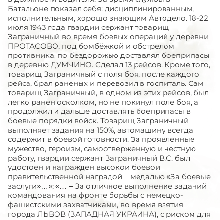
Батальоне показал себя: дисциплинированным,
исполнительным, хорошо знающим Автодело. 18-22
июля 1943 года гвардии сержант товарищ
Заграничный во время боевых операций у деревни
ПРОТАСОВО, под бомбёжкой и обстрелом
противника, по бездорожью доставлял боеприпасы
в деревню ДУМЧИНО. Сделал 13 рейсов. Кроме того,
товарищ Заграничный с поля боя, после каждого
рейса, брал раненых и перевозил в госпиталь. Сам
товарищ Заграничный, в одном из этих рейсов, был
легко ранен осколком, но не покинул поле боя, а
продолжил и дальше доставлять боеприпасы в
боевые порядки войск. Товарищ Заграничный
выполняет задания на 150%, автомашину всегда
содержит в боевой готовности. За проявленные
мужество, героизм, самоотверженную и честную
работу, гвардии сержант Заграничный В.С. был
удостоен и награжден высокой боевой
правительственной наградой – медалью «За боевые
заслуги»…»; «… – За отличное выполнение заданий
командования на фронте борьбы с немецко-
фашистскими захватчиками, во время взятия
города ЛЬВОВ (ЗАПАДНАЯ УКРАИНА), с риском для