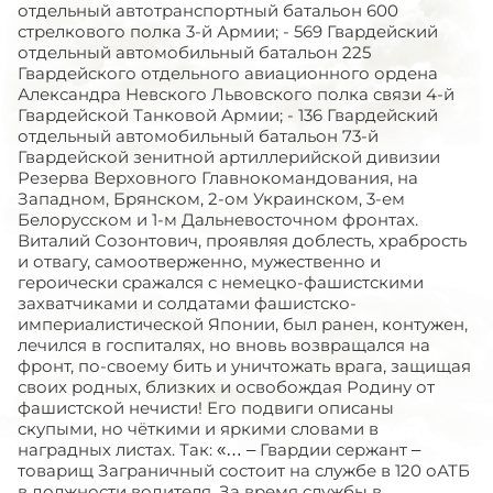
отдельный автотранспортный батальон 600
стрелкового полка 3-й Армии; - 569 Гвардейский
отдельный автомобильный батальон 225
Гвардейского отдельного авиационного ордена
Александра Невского Львовского полка связи 4-й
Гвардейской Танковой Армии; - 136 Гвардейский
отдельный автомобильный батальон 73-й
Гвардейской зенитной артиллерийской дивизии
Резерва Верховного Главнокомандования, на
Западном, Брянском, 2-ом Украинском, 3-ем
Белорусском и 1-м Дальневосточном фронтах.
Виталий Созонтович, проявляя доблесть, храбрость
и отвагу, самоотверженно, мужественно и
героически сражался с немецко-фашистскими
захватчиками и солдатами фашистско-
империалистической Японии, был ранен, контужен,
лечился в госпиталях, но вновь возвращался на
фронт, по-своему бить и уничтожать врага, защищая
своих родных, близких и освобождая Родину от
фашистской нечисти! Его подвиги описаны
скупыми, но чёткими и яркими словами в
наградных листах. Так: «… – Гвардии сержант –
товарищ Заграничный состоит на службе в 120 оАТБ
в должности водителя. За время службы в