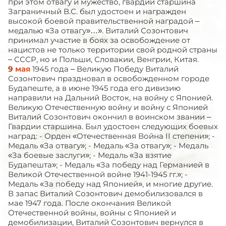
при этом отвагу и мужество, гвардии старшина
Заграничный В.С. был удостоен и награжден
высокой боевой правительственной наградой –
медалью «За отвагу»…». Виталий Созонтович
принимал участие в боях за освобождение от
нацистов не только территории свой родной страны
– СССР, но и Польши, Словакии, Венгрии, Китая.
9 мая
1945 года – Великую Победу Виталий
Созонтович праздновал в освобожденном городе
Будапеште, а в июне 1945 года его дивизию
направили на Дальний Восток, на войну с Японией.
Великую Отечественную войну и войну с Японией
Виталий Созонтович окончил в воинском звании –
Гвардии старшина. Был удостоен следующих боевых
наград: - Орден «Отечественная Война II степени»; -
Медаль «За отвагу»; - Медаль «За отвагу»; - Медаль
«За боевые заслуги»; - Медаль «За взятие
Будапешта»; - Медаль «За победу над Германией в
Великой Отечественной войне 1941-1945 гг.»; -
Медаль «За победу над Японией», и многие другие.
В запас Виталий Созонтович демобилизовался в
мае 1947 года. После окончания Великой
Отечественной войны, войны с Японией и
демобилизации, Виталий Созонтович вернулся в