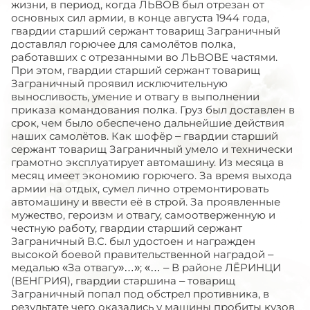
жизни, в период, когда ЛЬВОВ был отрезан от
основных сил армии, в конце августа 1944 года,
гвардии старший сержант товарищ Заграничный
доставлял горючее для самолётов полка,
работавших с отрезанными во ЛЬВОВЕ частями.
При этом, гвардии старший сержант товарищ
Заграничный проявил исключительную
выносливость, умение и отвагу в выполнении
приказа командования полка. Груз был доставлен в
срок, чем было обеспечено дальнейшие действия
наших самолётов. Как шофёр – гвардии старший
сержант товарищ Заграничный умело и технически
грамотно эксплуатирует автомашину. Из месяца в
месяц имеет экономию горючего. За время выхода
армии на отдых, сумел лично отремонтировать
автомашину и ввести её в строй. За проявленные
мужество, героизм и отвагу, самоотверженную и
честную работу, гвардии старший сержант
Заграничный В.С. был удостоен и награжден
высокой боевой правительственной наградой –
медалью «За отвагу»…»; «… – В районе ЛЁРИНЦИ
(ВЕНГРИЯ), гвардии старшина – товарищ
Заграничный попал под обстрел противника, в
результате чего оказались у машины пробиты кузов