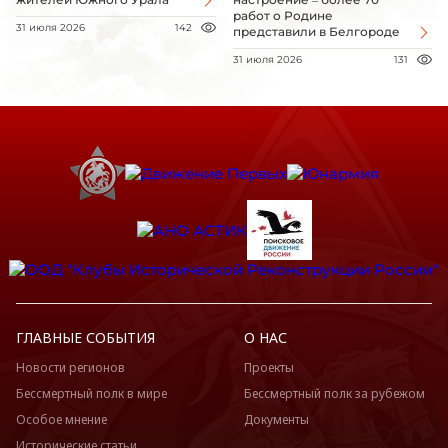
работ о Родине
31 июля 2026
142
представили в Белгороде
31 июля 2026
131
ГЛАВНЫЕ СОБЫТИЯ
О НАС
Новости регионов
Проекты
Бессмертный полк в мире
Бессмертный полк за рубежом
Особое мнение
Документы
Исторические статьи