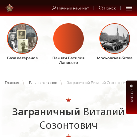
Личный кабинет
Поиск
База ветеранов
Памяти Василия
Московская битва
Ланового
Главная
База ветеранов
Заграничный Виталий Созонтович
МЕНЮ
Заграничный
Виталий
Созонтович