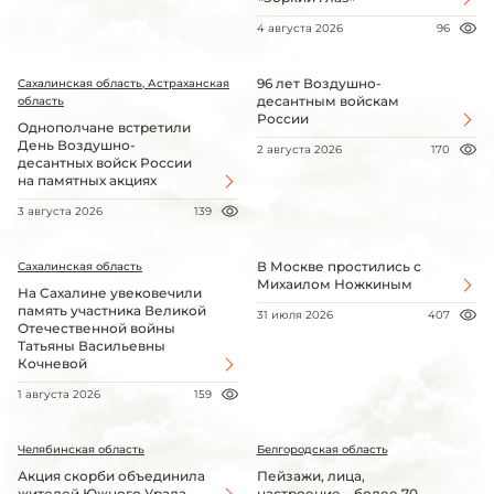
4 августа 2026
96
96 лет Воздушно-
Сахалинская область, Астраханская
десантным войскам
область
России
Однополчане встретили
День Воздушно-
2 августа 2026
170
десантных войск России
на памятных акциях
3 августа 2026
139
В Москве простились с
Сахалинская область
Михаилом Ножкиным
На Сахалине увековечили
память участника Великой
31 июля 2026
407
Отечественной войны
Татьяны Васильевны
Кочневой
1 августа 2026
159
Челябинская область
Белгородская область
Акция скорби объединила
Пейзажи, лица,
жителей Южного Урала
настроение – более 70