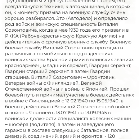
трудолюбивым и целеустремленным парнем, его
всегда тянуло к технике, к автомашинам, в которых
он, к моменту призыва на военную службу, очень
хорошо разбирался. Это (Автодело) и определило
род войск и воинскую специальность Виталия
Созонтовича, когда в мае 1939 года его призвали в
РККА (Рабоче-крестьянскую Красную Армию) на
действительную срочную военную службу. Военную
боевую службу Виталий Созонтович проходил в
различных автомобильных подразделениях
воинских частей Красной армии в воинских званиях
красноармеец, младший сержант, Гвардии сержант,
Гвардии старший сержант, а затем Гвардии
старшина. Виталий Созонтович – Фронтовик,
Ветеран войны с Финляндией, Великой
Отечественной войны и войны с Японией. Прошел
боевой путь и принимал участие в боевых действиях
в войне с Финляндией с 12.02.1940 по 15.05.1940, в
боевых действиях в Великой Отечественной войне
и войне с Японией с 13.07.1941 по 13.09.1945 в
воинской должности специалиста колёсных машин
– шофёра (водителя), а затем и заведующего
гаражом в составе следующих батальонов, полков,
дивизий, соединений, армий и фронтов: - 120