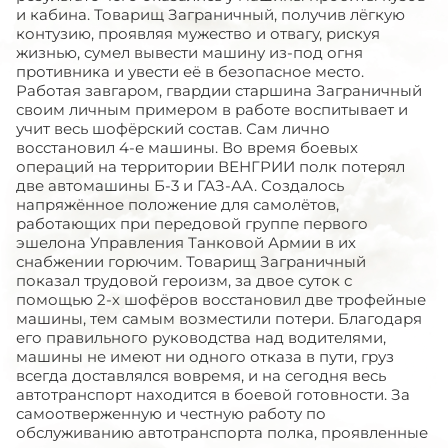
и кабина. Товарищ Заграничный, получив лёгкую
контузию, проявляя мужество и отвагу, рискуя
жизнью, сумел вывести машину из-под огня
противника и увести её в безопасное место.
Работая завгаром, гвардии старшина Заграничный
своим личным примером в работе воспитывает и
учит весь шофёрский состав. Сам лично
восстановил 4-е машины. Во время боевых
операций на территории ВЕНГРИИ полк потерял
две автомашины Б-3 и ГАЗ-АА. Создалось
напряжённое положение для самолётов,
работающих при передовой группе первого
эшелона Управления Танковой Армии в их
снабжении горючим. Товарищ Заграничный
показал трудовой героизм, за двое суток с
помощью 2-х шофёров восстановил две трофейные
машины, тем самым возместили потери. Благодаря
его правильного руководства над водителями,
машины не имеют ни одного отказа в пути, груз
всегда доставлялся вовремя, и на сегодня весь
автотранспорт находится в боевой готовности. За
самоотверженную и честную работу по
обслуживанию автотранспорта полка, проявленные