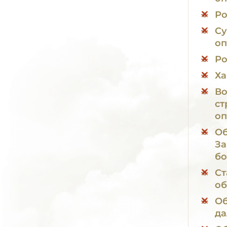
Ро
Су
оп
Ро
Ха
Во
ст
оп
Об
За
бо
Ст
об
Об
да