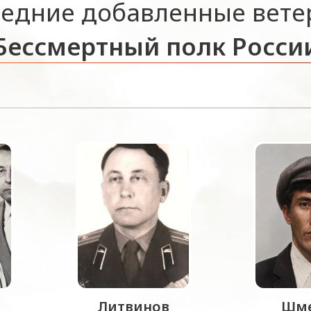
едние добавленные вет
Бессмертный полк Росси
Литвинов
Шме