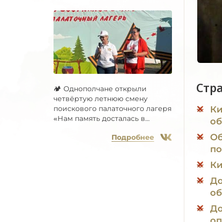
Стр
🏕 Однополчане открыли
четвёртую летнюю смену
Ки
поискового палаточного лагеря
«Нам память досталась в...
об
Об
Подробнее
по
Ки
До
об
До
оп