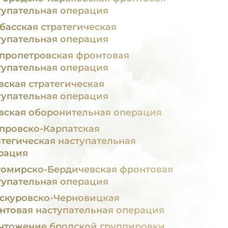
тупательная операция
басская стратегическая
тупательная операция
пропетровская фронтовая
тупательная операция
вская стратегическая
тупательная операция
вская оборонительная операция
провско-Карпатская
атегическая наступательная
рация
омирско-Бердичевская фронтовая
тупательная операция
скуровско-Черновицкая
нтовая наступательная операция
чтожение бродской группировки