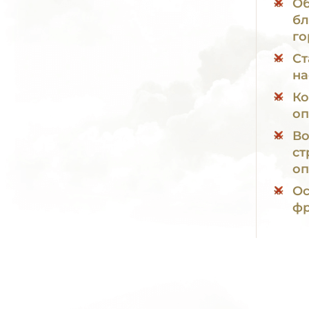
Об
бл
го
Ст
на
Ко
оп
Во
ст
оп
Ос
фр