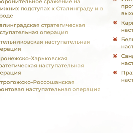
оронительное сражение на
про
ижних подступах к Сталинграду и в
выхо
роде
Кар
алинградская стратегическая
нас
ступательная операция
Бел
тельниковская наступательная
нас
ерация
Сан
ронежско-Харьковская
нас
ратегическая наступательная
ерация
Пра
нас
трогожско-Россошанская
онтовая наступательная операция