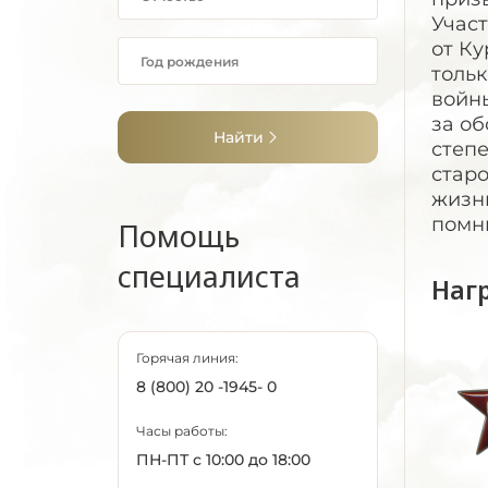
Участ
от Ку
тольк
войны
за об
Найти
степе
старо
жизн
помню
Помощь
специалиста
Наг
Горячая линия:
8 (800) 20 -1945- 0
Часы работы:
ПН-ПТ с 10:00 до 18:00