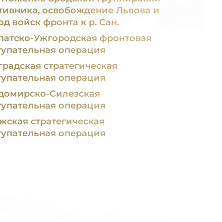
тивника, освобождение Львова и
д войск фронта к р. Сан.
патско-Ужгородская фронтовая
тупательная операция
градская стратегическая
тупательная операция
домирско-Силезская
тупательная операция
жская стратегическая
тупательная операция