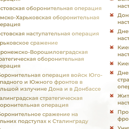
нас
стовская оборонительная операция
Дон
мско-Харьковская оборонительная
нас
ерация
Дне
стовская наступательная операция
нас
рьковское сражение
Кие
ронежско-Ворошиловградская
нас
ратегическая оборонительная
Кие
ерация
Дне
оронительная операция войск Юго-
стр
падного и Южного фронтов в
опе
льшой излучине Дона и в Донбассе
Жит
алинградская стратегическая
нас
оронительная операция
Про
оронительное сражение на
фро
льних подступах к Сталинграду
Уни