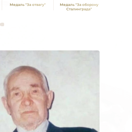
Медаль "За отвагу"
Медаль "За оборону
Медал
Сталинграда"
освобо
Белгр