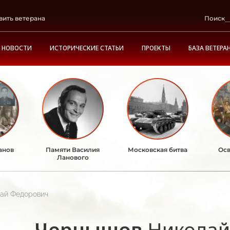
вить ветерана
Поиск
НОВОСТИ
ИСТОРИЧЕСКИЕ СТАТЬИ
ПРОЕКТЫ
БАЗА ВЕТЕРА
анов
Памяти Василия
Московская битва
Осв
Ланового
ай Федорович
Чернышов
Николай