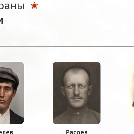
ераны
и
лев
Расоев