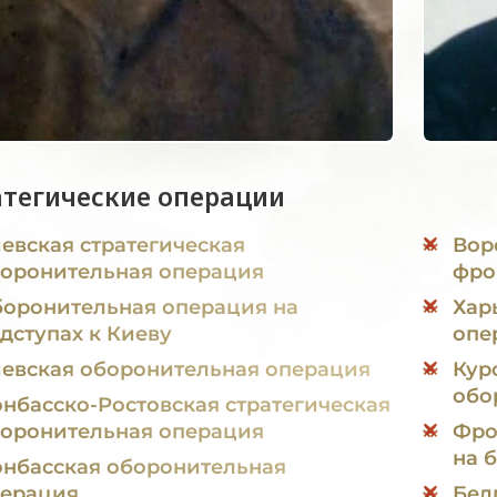
атегические операции
евская стратегическая
Вор
оронительная операция
фро
оронительная операция на
Хар
дступах к Киеву
опе
евская оборонительная операция
Кур
обо
нбасско-Ростовская стратегическая
оронительная операция
Фро
на 
нбасская оборонительная
ерация
Бел