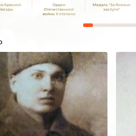
н Красной
Орден
Медаль "За боевые
Звезды
Отечественной
заслуги"
войны II степени
о