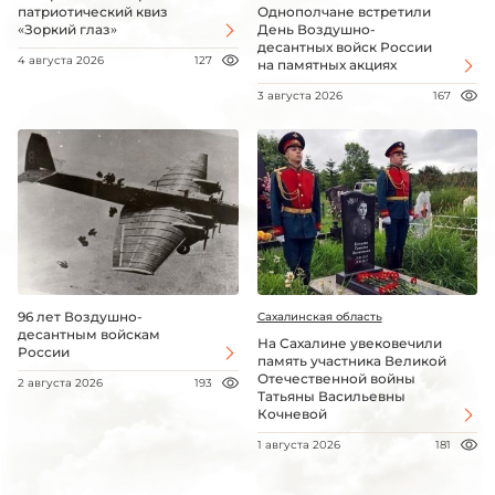
патриотический квиз
Однополчане встретили
«Зоркий глаз»
День Воздушно-
десантных войск России
4 августа 2026
127
на памятных акциях
3 августа 2026
167
96 лет Воздушно-
Сахалинская область
десантным войскам
На Сахалине увековечили
России
память участника Великой
Отечественной войны
2 августа 2026
193
Татьяны Васильевны
Кочневой
1 августа 2026
181