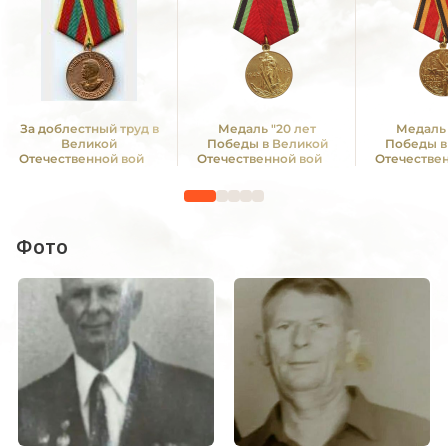
За доблестный труд в
Медаль "20 лет
Медаль 
Великой
Победы в Великой
Победы в
Отечественной войне
Отечественной войне
Отечестве
1941—1945 гг.
1941—1945 гг."
1941—19
Фото