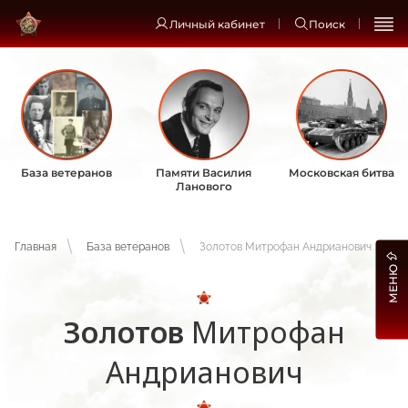
Личный кабинет
Поиск
База ветеранов
Памяти Василия
Московская битва
Ланового
Главная
База ветеранов
Золотов Митрофан Андрианович
МЕНЮ
Золотов
Митрофан
Андрианович