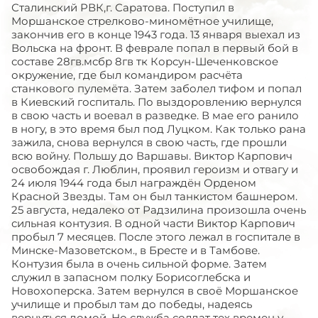
Сталинский РВК,г. Саратова. Поступил в
Моршанское стрелково-миномётное училище,
закончив его в конце 1943 года. 13 января выехал из
Вольска на фронт. В феврале попал в первый бой в
составе 28гв.мсбр 8гв тк Корсун-Шеченковское
окружение, где был командиром расчёта
станкового пулемёта. Затем заболел тифом и попал
в Киевский госпиталь. По выздоровлению вернулся
в свою часть и воевал в разведке. В мае его ранило
в ногу, в это время был под Луцком. Как только рана
зажила, снова вернулся в свою часть, где прошли
всю войну. Польшу до Варшавы. Виктор Карпович
освобождая г. Люблин, проявил героизм и отвагу и
24 июля 1944 года был награждён Орденом
Красной Звезды. Там он был танкистом башнером.
25 августа, недалеко от Радзилина произошла очень
сильная контузия. В одной части Виктор Карпович
пробыл 7 месяцев. После этого лежал в госпитале в
Минске-Мазоветском., в Бресте и в Тамбове.
Контузия была в очень сильной форме. Затем
служил в запасном полку Борисоглебска и
Новохоперска. Затем вернулся в своё Моршанское
училище и пробыл там до победы, надеясь
вернуться домой, Но служба солдат тех времен у