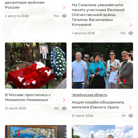
десантным войскам
На Сахалине увековечили
России
память участника Великой
Отечественной войны
2 августа 2026
154
Татьяны Васильевны
Кочневой
1 августа 2026
145
В Москве простились с
Челябинская область
Михаилом Ножкиным
Акция скорби объединила
жителей Южного Урала
31 июля 2026
351
31 июля 2026
131