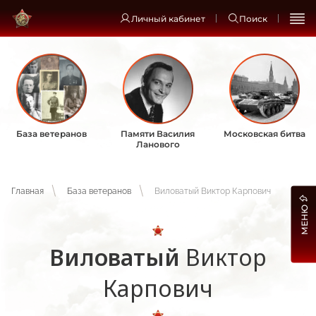
Личный кабинет
Поиск
База ветеранов
Памяти Василия
Московская битва
Ланового
Главная
База ветеранов
Виловатый Виктор Карпович
МЕНЮ
Виловатый
Виктор
Карпович