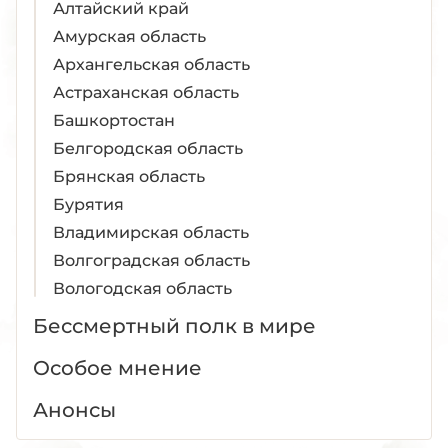
Алтайский край
Амурская область
Архангельская область
Астраханская область
Башкортостан
Белгородская область
Брянская область
Бурятия
Владимирская область
Волгоградская область
Вологодская область
Воронежская область
Бессмертный полк в мире
Дагестан
Особое мнение
Донецкая Народная Республика
Еврейская АО
Анонсы
Забайкальский край