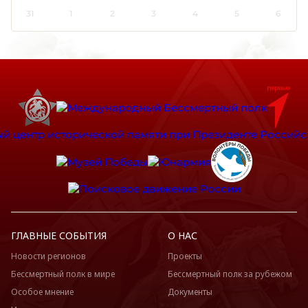
Красноярский край
31
1
2
3
4
5
6
Крым
Курганская область
Курская область
Ленинградская область
Липецкая область
Луганская Народная Республика
Магаданская область
Марий Эл
Мордовия
Москва
Московская область
ГЛАВНЫЕ СОБЫТИЯ
О НАС
Мурманская область
Ненецкий АО
Новости регионов
Проекты
Бессмертный полк в мире
Бессмертный полк за рубежом
Нижегородская область
Особое мнение
Документы
Новгородская область