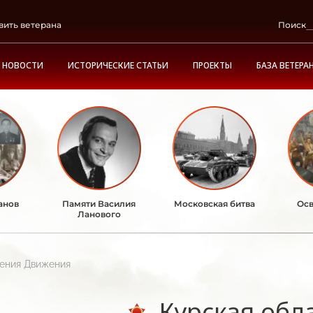
вить ветерана
Поиск
НОВОСТИ
ИСТОРИЧЕСКИЕ СТАТЬИ
ПРОЕКТЫ
БАЗА ВЕТЕРА
анов
Памяти Василия
Московская битва
Осв
Ланового
ления Движения
Курская обл