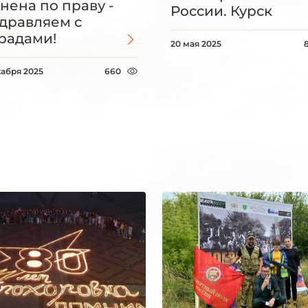
нена по праву -
России. Курск
дравляем с
радами!
20 мая 2025
кабря 2025
660