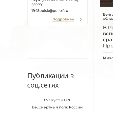
Обращения по электронному
адресу:
1945poisk@polkrf.ru
Белг
обла
Подробнее
В Р
всп
сра
Про
12 ию
Публикации в
соц.сетях
05 августа в 19:36
Бессмертный полк России