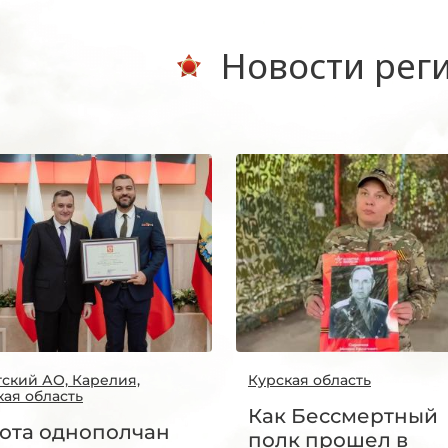
Новости рег
тский АО, Карелия,
Курская область
кая область
Как Бессмертный
ота однополчан
полк прошел в