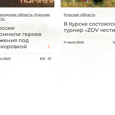
ородская область, Курская
Курская область
сть
В Курске состоялс
оссии
турнир «ZOV чести
омнили героев
жения под
11 июля 2022
1
хоровкой
ля 2023
615