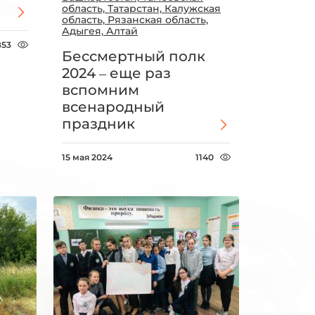
область, Татарстан, Калужская
область, Рязанская область,
Адыгея, Алтай
853
Бессмертный полк
2024 – еще раз
вспомним
всенародный
праздник
15 мая 2024
1140