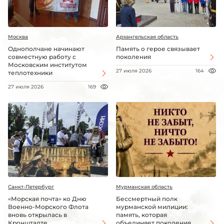
Москва
Архангельская область
Однополчане начинают
Память о герое связывает
совместную работу с
поколения
Московским институтом
27 июля 2026
164
теплотехники
27 июля 2026
169
Санкт-Петербург
Мурманская область
«Морская почта» ко Дню
Бессмертный полк
Военно-Морского Флота
мурманской милиции:
вновь открылась в
память, которая
Кронштадте
объединяет поколения