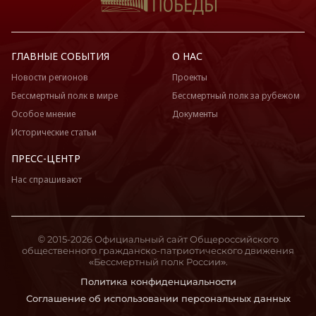
Москва
Московская область
Мурманская область
ГЛАВНЫЕ СОБЫТИЯ
О НАС
Ненецкий АО
Новости регионов
Проекты
Нижегородская область
Бессмертный полк в мире
Бессмертный полк за рубежом
Новгородская область
Особое мнение
Документы
Новосибирская область
Исторические статьи
Омская область
ПРЕСС-ЦЕНТР
Оренбургская область
Нас спрашивают
Орловская область
Пензенская область
Пермский край
© 2015-2026 Официальный сайт Общероссийского
Приморский край
общественного гражданско-патриотического движения
«Бессмертный полк России».
Псковская область
Политика конфиденциальности
Ростовская область
Соглашение об использовании персональных данных
Рязанская область