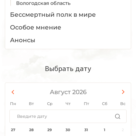
Вологодская область
Воронежская область
Бессмертный полк в мире
Дагестан
Особое мнение
Донецкая Народная Республика
Еврейская АО
Анонсы
Забайкальский край
Запорожская область
Ивановская область
Выбрать дату
Ингушетия
Иркутская область
Кабардино-Балкария
Август 2026
Калининградская область
Пн
Вт
Ср
Чт
Пт
Сб
Вс
Калмыкия
Калужская область
Камчатский край
27
28
29
30
31
1
2
Карачаево-Черкесия