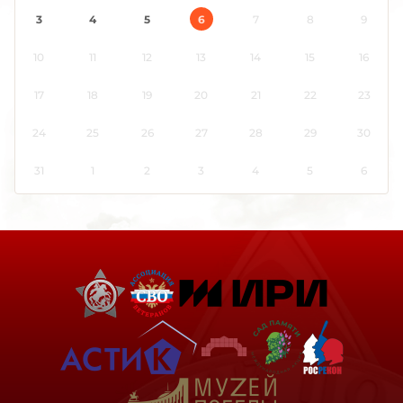
Карелия
3
4
5
6
7
8
9
Кемеровская область
10
11
12
13
14
15
16
Кировская область
Коми
17
18
19
20
21
22
23
Костромская область
24
25
26
27
28
29
30
Краснодарский край
Красноярский край
31
1
2
3
4
5
6
Крым
Курганская область
Курская область
Ленинградская область
Липецкая область
Луганская Народная Республика
Магаданская область
Марий Эл
Мордовия