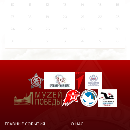
10
11
12
13
14
15
16
Кировская область
Коми
17
18
19
20
21
22
23
Костромская область
24
25
26
27
28
29
30
Краснодарский край
Красноярский край
31
1
2
3
4
5
6
Крым
Курганская область
Курская область
Ленинградская область
Липецкая область
Луганская Народная Республика
Магаданская область
Марий Эл
Мордовия
Москва
ГЛАВНЫЕ СОБЫТИЯ
О НАС
Московская область