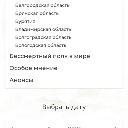
Белгородская область
Брянская область
Бурятия
Владимирская область
Волгоградская область
Вологодская область
Воронежская область
Бессмертный полк в мире
Дагестан
Особое мнение
Донецкая Народная Республика
Еврейская АО
Анонсы
Забайкальский край
Запорожская область
Ивановская область
Выбрать дату
Ингушетия
Иркутская область
Кабардино-Балкария