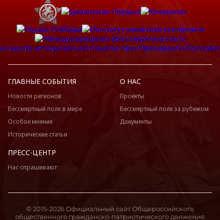
Липецкая область
Луганская Народная Республика
Магаданская область
Марий Эл
Мордовия
Москва
ГЛАВНЫЕ СОБЫТИЯ
О НАС
Московская область
Новости регионов
Проекты
Мурманская область
Бессмертный полк в мире
Бессмертный полк за рубежом
Ненецкий АО
Особое мнение
Документы
Нижегородская область
Исторические статьи
Новгородская область
ПРЕСС-ЦЕНТР
Новосибирская область
Нас спрашивают
Омская область
Оренбургская область
Орловская область
© 2015-2026 Официальный сайт Общероссийского
Пензенская область
общественного гражданско-патриотического движения