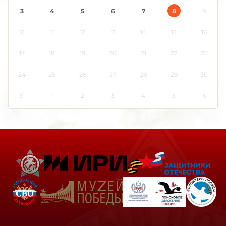
Карелия
3
4
5
6
7
8
9
Кемеровская область
10
11
12
13
14
15
16
Кировская область
Коми
17
18
19
20
21
22
23
Костромская область
24
25
26
27
28
29
30
Краснодарский край
Красноярский край
31
1
2
3
4
5
6
Крым
Курганская область
Курская область
Ленинградская область
Липецкая область
Луганская Народная Республика
Магаданская область
Марий Эл
Мордовия