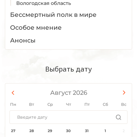
Вологодская область
Воронежская область
Бессмертный полк в мире
Дагестан
Особое мнение
Донецкая Народная Республика
Еврейская АО
Анонсы
Забайкальский край
Запорожская область
Ивановская область
Выбрать дату
Ингушетия
Иркутская область
Кабардино-Балкария
Август 2026
Калининградская область
Пн
Вт
Ср
Чт
Пт
Сб
Вс
Калмыкия
Калужская область
Камчатский край
27
28
29
30
31
1
2
Карачаево-Черкесия