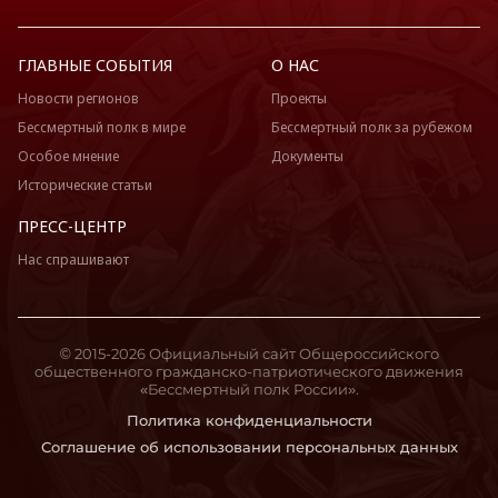
Мордовия
Москва
ГЛАВНЫЕ СОБЫТИЯ
О НАС
Московская область
Новости регионов
Проекты
Мурманская область
Бессмертный полк в мире
Бессмертный полк за рубежом
Ненецкий АО
Особое мнение
Документы
Нижегородская область
Исторические статьи
Новгородская область
ПРЕСС-ЦЕНТР
Новосибирская область
Нас спрашивают
Омская область
Оренбургская область
Орловская область
© 2015-2026 Официальный сайт Общероссийского
Пензенская область
общественного гражданско-патриотического движения
Пермский край
«Бессмертный полк России».
Приморский край
Политика конфиденциальности
Соглашение об использовании персональных данных
Псковская область
Ростовская область