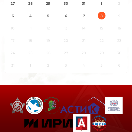
27
28
29
30
31
1
2
Карачаево-Черкесия
Карелия
3
4
5
6
7
8
9
Кемеровская область
10
11
12
13
14
15
16
Кировская область
Коми
17
18
19
20
21
22
23
Костромская область
24
25
26
27
28
29
30
Краснодарский край
Красноярский край
31
1
2
3
4
5
6
Крым
Курганская область
Курская область
Ленинградская область
Липецкая область
Луганская Народная Республика
Магаданская область
Марий Эл