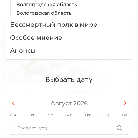
Волгоградская область
Вологодская область
Воронежская область
Бессмертный полк в мире
Дагестан
Особое мнение
Донецкая Народная Республика
Еврейская АО
Анонсы
Забайкальский край
Запорожская область
Ивановская область
Выбрать дату
Ингушетия
Иркутская область
Кабардино-Балкария
Август 2026
Калининградская область
Пн
Вт
Ср
Чт
Пт
Сб
Вс
Калмыкия
Калужская область
Камчатский край