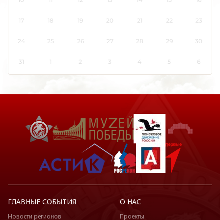
Кировская область
Коми
17
18
19
20
21
22
23
Костромская область
24
25
26
27
28
29
30
Краснодарский край
Красноярский край
31
1
2
3
4
5
6
Крым
Курганская область
Курская область
Ленинградская область
Липецкая область
Луганская Народная Республика
Магаданская область
Марий Эл
Мордовия
Москва
ГЛАВНЫЕ СОБЫТИЯ
О НАС
Московская область
Новости регионов
Проекты