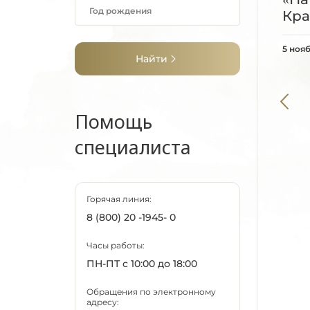
Липецкая область
Кра
Луганская Народная
Республика
5 ноя
Найти
Магаданская область
Марий Эл
Мордовия
Помощь
Москва
Московская область
специалиста
Мурманская область
Ненецкий АО
Нижегородская
Горячая линия:
область
8 (800) 20 -1945- 0
Новгородская
область
Часы работы:
Новосибирская
ПН-ПТ с 10:00 до 18:00
область
Обращения по электронному
Омская область
адресу: