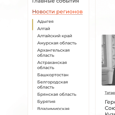
Главные события
Новости регионов
Адыгея
Алтай
Алтайский край
Амурская область
Архангельская
область
Астраханская
область
Башкортостан
Белгородская
область
Тата
Брянская область
Гер
Бурятия
Сою
Владимирская
Куз
область