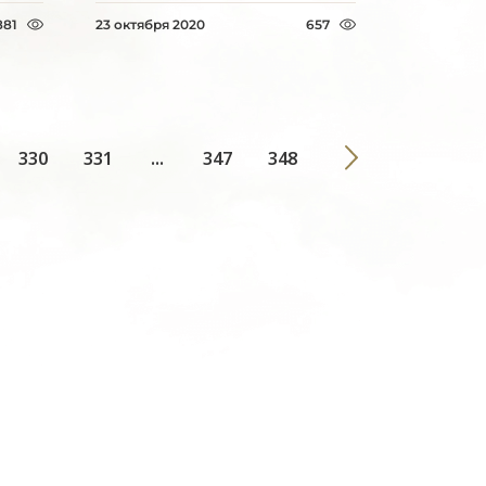
881
23 октября 2020
657
330
331
...
347
348