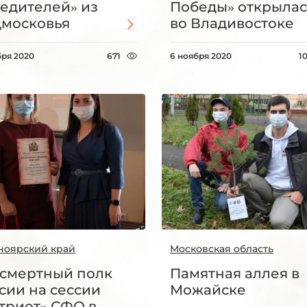
едителей» из
Победы» открылас
московья
во Владивостоке
бря 2020
671
6 ноября 2020
1
ноярский край
Московская область
смертный полк
Памятная аллея в
сии на сессии
Можайске
триот» СФО в