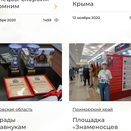
Крыма
омним
12 ноября 2020
ября 2020
1459
овская область
Приморский край
рады
Площадка
авнукам
«Знаменосцев