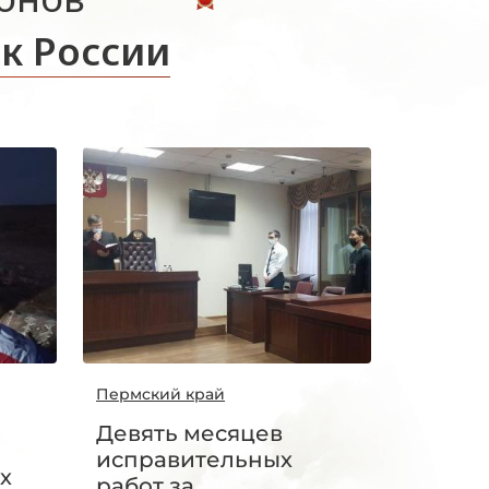
к России
Пермский край
Девять месяцев
исправительных
х
работ за