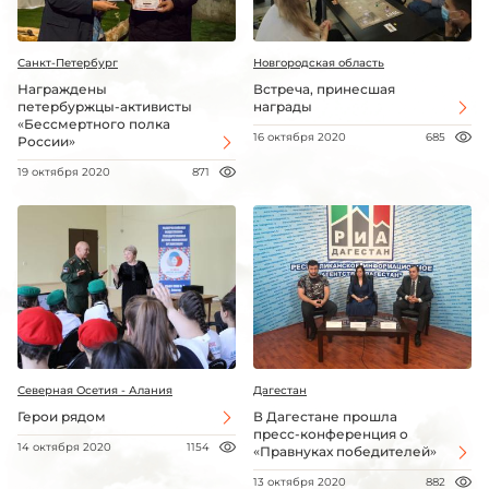
Санкт-Петербург
Новгородская область
Награждены
Встреча, принесшая
петербуржцы-активисты
награды
«Бессмертного полка
16 октября 2020
685
России»
19 октября 2020
871
Северная Осетия - Алания
Дагестан
Герои рядом
В Дагестане прошла
пресс-конференция о
14 октября 2020
1154
«Правнуках победителей»
13 октября 2020
882