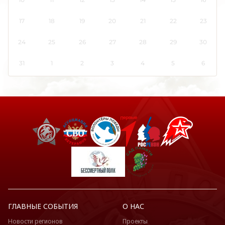
Кировская область
Коми
17
18
19
20
21
22
23
Костромская область
24
25
26
27
28
29
30
Краснодарский край
Красноярский край
31
1
2
3
4
5
6
Крым
Курганская область
Курская область
Ленинградская область
Липецкая область
Луганская Народная Республика
Магаданская область
Марий Эл
Мордовия
Москва
ГЛАВНЫЕ СОБЫТИЯ
О НАС
Московская область
Новости регионов
Проекты