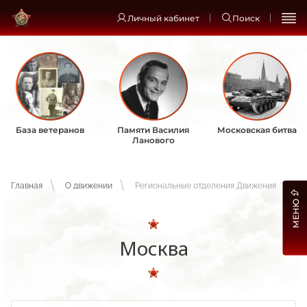
Личный кабинет
Поиск
База ветеранов
Памяти Василия
Московская битва
Ланового
Главная
О движении
Региональные отделения Движения
МЕНЮ
Москва