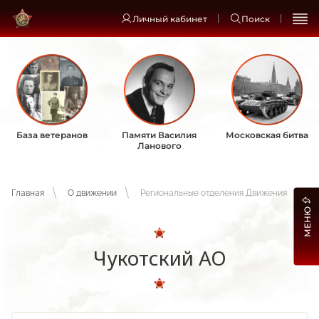
Личный кабинет
Поиск
База ветеранов
Памяти Василия
Московская битва
Ланового
Главная
О движении
Региональные отделения Движения
МЕНЮ
Чукотский АО