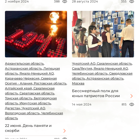
2 ноября 2024
388
28 августа 2024
355
Архангельская область,
Чукотский АО, Сахалинская область,
Астраханская область, Липецкая
Саха/Якутия, Ямало-Ненецкий АО,
область, Ямало-Ненецкий АО,
Челябинская область, Свердловская
Карачаево-Черкесия, Северная
область, Астраханская область,
Осетия - Алания, Ростовская область,
Москва
Алтайский край, Сахалинская
Бессмертный полк для
область, Саратовская область,
юных патриотов России
Томская область, Белгородская
область, Иркутская область,
14 мая 2024
815
Дагестан, Чукотский АО,
Вологодская область, Челябинская
область
22 июня. День памяти и
скорби