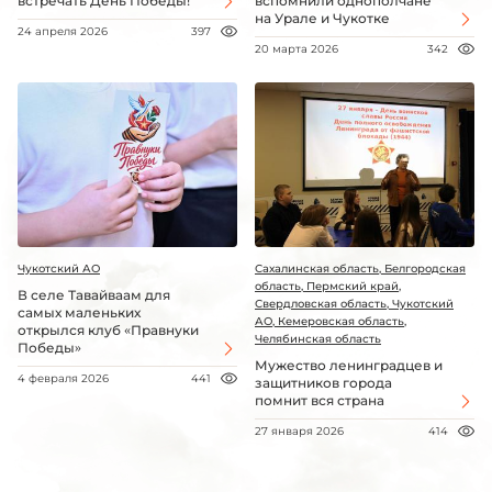
встречать День Победы!
вспомнили однополчане
на Урале и Чукотке
24 апреля 2026
397
20 марта 2026
342
Чукотский АО
Сахалинская область, Белгородская
область, Пермский край,
В селе Тавайваам для
Свердловская область, Чукотский
самых маленьких
АО, Кемеровская область,
открылся клуб «Правнуки
Челябинская область
Победы»
Мужество ленинградцев и
4 февраля 2026
441
защитников города
помнит вся страна
27 января 2026
414