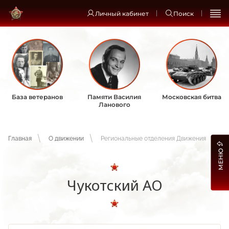
Личный кабинет
Поиск
База ветеранов
Памяти Василия
Московская битва
Ланового
Главная
О движении
Региональные отделения Движения
МЕНЮ
Чукотский АО