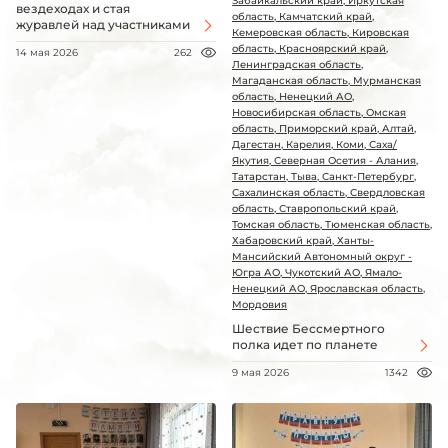
Забайкальский край, Иркутская
вездеходах и стая
область, Камчатский край,
журавлей над участниками
Кемеровская область, Кировская
область, Красноярский край,
14 мая 2026
262
Ленинградская область,
Магаданская область, Мурманская
область, Ненецкий АО,
Новосибирская область, Омская
область, Приморский край, Алтай,
Дагестан, Карелия, Коми, Саха/
Якутия, Северная Осетия - Алания,
Татарстан, Тыва, Санкт-Петербург,
Сахалинская область, Свердловская
область, Ставропольский край,
Томская область, Тюменская область,
Хабаровский край, Ханты-
Мансийский Автономный округ -
Югра АО, Чукотский АО, Ямало-
Ненецкий АО, Ярославская область,
Мордовия
Шествие Бессмертного
полка идет по планете
9 мая 2026
1342