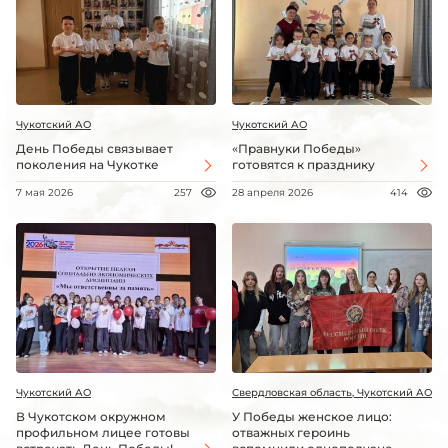
Чукотский АО
Чукотский АО
День Победы связывает
«Правнуки Победы»
поколения на Чукотке
готовятся к празднику
7 мая 2026
257
28 апреля 2026
414
Чукотский АО
Свердловская область, Чукотский АО
В Чукотском окружном
У Победы женское лицо:
профильном лицее готовы
отважных героинь