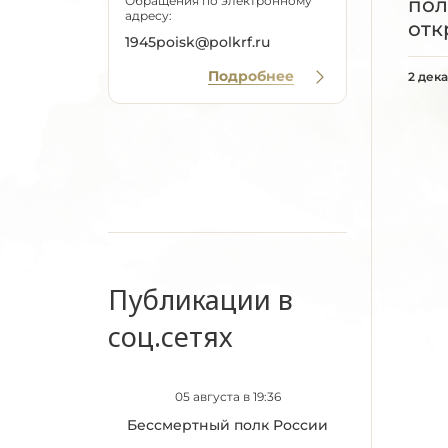
пол
Обращения по электронному
адресу:
отк
1945poisk@polkrf.ru
Подробнее
2 дек
Публикации в
соц.сетях
05 августа в 19:36
Бессмертный полк России