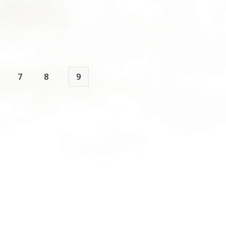
7
8
9