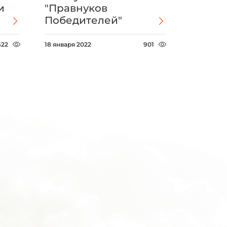
и
"Правнуков
Победителей"
622
18 января 2022
901