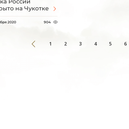
ка России
рыто на Чукотке
абря 2020
904
1
2
3
4
5
6