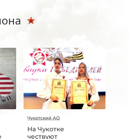
иона
Чукотский АО
На Чукотке
е
чествуют