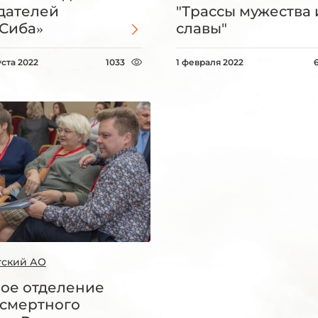
дателей
"Трассы мужества 
Сиба»
славы"
уста 2022
1033
1 февраля 2022
тский АО
ое отделение
смертного