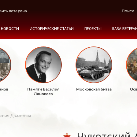
вить ветерана
Поиск
НОВОСТИ
ИСТОРИЧЕСКИЕ СТАТЬИ
ПРОЕКТЫ
БАЗА ВЕТЕРА
анов
Памяти Василия
Московская битва
Осв
Ланового
ления Движения
Чукотский 