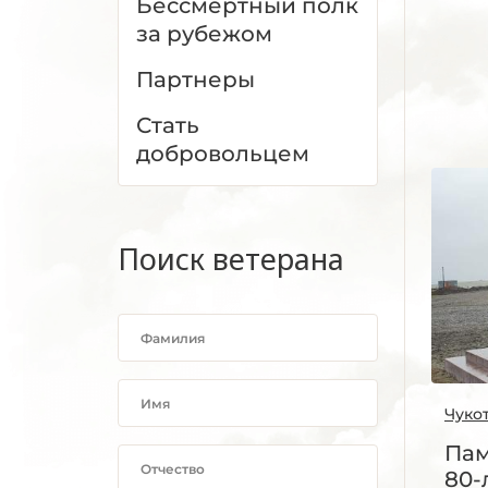
Бессмертный полк
за рубежом
Партнеры
Стать
добровольцем
Поиск ветерана
Чуко
Пам
80-