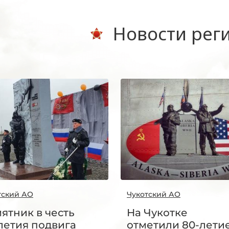
Новости рег
тский АО
Чукотский АО
ятник в честь
На Чукотке
летия подвига
отметили 80-лети