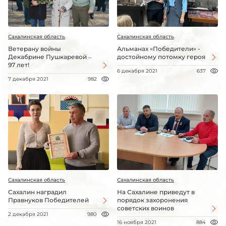
Сахалинская область
Сахалинская область
Ветерану войны
Альманах «Победители» -
Декабрине Пушкаревой –
достойному потомку героя
97 лет!
6 декабря 2021
637
7 декабря 2021
982
Сахалинская область
Сахалинская область
Сахалин наградил
На Сахалине приведут в
Правнуков Победителей
порядок захоронения
советских воинов
2 декабря 2021
980
16 ноября 2021
884