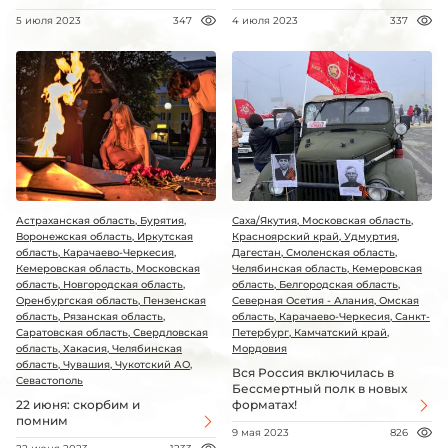
5 июля 2023
347
4 июля 2023
337
Астраханская область, Бурятия,
Саха/Якутия, Московская область,
Воронежская область, Иркутская
Красноярский край, Удмуртия,
область, Карачаево-Черкесия,
Дагестан, Смоленская область,
Кемеровская область, Московская
Челябинская область, Кемеровская
область, Новгородская область,
область, Белгородская область,
Оренбургская область, Пензенская
Северная Осетия - Алания, Омская
область, Рязанская область,
область, Карачаево-Черкесия, Санкт-
Саратовская область, Свердловская
Петербург, Камчатский край,
область, Хакасия, Челябинская
Мордовия
область, Чувашия, Чукотский АО,
Вся Россия включилась в
Севастополь
Бессмертный полк в новых
22 июня: скорбим и
форматах!
помним
9 мая 2023
826